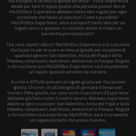
Hai bisogno di un'idea originale ed unica? Trova l'esperienza
ideale per fare il regalo giusto alla persona giusta! Noi di
MyGiftBox Experience abbiamo tante idee regalo per ogni
occasione che fanno al caso tuo! Come è possibile?
MyGiftBox Experience, oltre a proporti tante idee per un
regalo unico e speciale, ti consente anche di creare un
pacchetto personalizzato!
Che cosa aspetti allora? MyGiftBox Experience è la soluzione
che fa per te per trovare un idea originale per occasioni di
qualsiasi genere: San Valentino, festa del Papà e della
Mamma, compleanni, matrimoni, anniversari e Pasqua. Regala
a chi vuoi bene una MyGiftBox Experience; sarà sicuramente
un regalo speciale ed unico da ricevere.
A volte è difficile pensare al regalo giusto per l'occasione
giusta. Ora non c'è più bisogno di sprecare il tempo per
trovare l'idea giusta, noi come vostri Cacciatori d'Esperienze
abbiamo già fatto tutto il vostro lavoro. Abbiamo esperienze
adatte a ogni occasione: San Valentino, festa del Papà e della
Mamma, compleanni, matrimoni, anniversari e Pasqua. Regala
a chi vuoi bene una esperienza MyGiftBox; sarà sicuramente
un regalo più bello che possa ricevere.