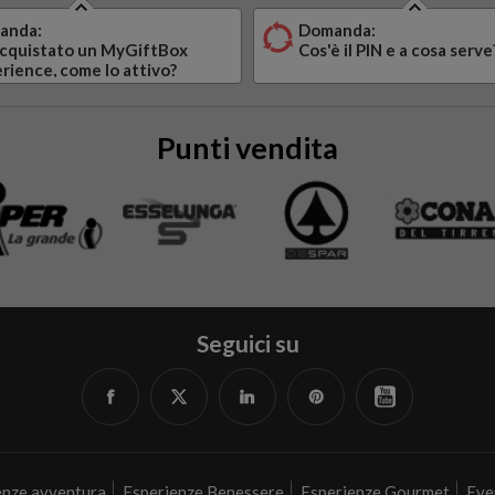
anda:
Domanda:
cquistato un MyGiftBox
Cos'è il PIN e a cosa serve
rience, come lo attivo?
Punti vendita
Seguici su
Facebook
Twitter
Linked
Pinterest
YouTube
in
enze avventura
Esperienze Benessere
Esperienze Gourmet
Eve