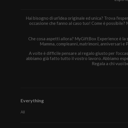
Hai bisogno di un'idea originale ed unica? Trova l'esp
occasione che fanno al caso tuo! Come è possibile? M
Che cosa aspetti allora? MyGiftBox Experience è la so
Mamma, compleanni, matrimoni, anniversari e P
A volte è difficile pensare al regalo giusto per l'occ
abbiamo già fatto tutto il vostro lavoro. Abbiamo esp
Regala a chi vuoi 
Everything
All