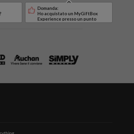
Domanda:
?
Ho acquistato un MyGiftBox
Experience presso un punto
vendita della grande
distribuzione, dove trovo il codice
di attivazione (PIN)?
rything